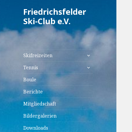
Friedrichsfelder
Ski-Club e.V.
untermenü
Skifreizeiten
anzeigen
untermenü
Tennis
anzeigen
Boule
Berichte
Mitgliedschaft
Bildergalerien
Downloads