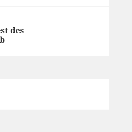
st des
ub