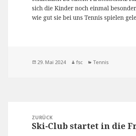
sich die Kinder noch einmal besonder
wie gut sie bei uns Tennis spielen gel
Veröffentlicht
Autor
Kategorien
29. Mai 2024
fsc
Tennis
am
Beitragsnavigation
ZURÜCK
Ski-Club startet in die F
Vorheriger
Beitrag: