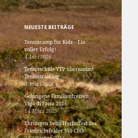
NEUESTE BEITRÄGE
Tenniscamp für Kids – Ein
voller Erfolg!
4. Juni 2026
Tennisschule YTP übernimmt
Tennistraining
3. März 2026
Gelungene Familienfreizeit
Vigo di Fassa 2025
14. März 2025
Ehrungen beim Herbstfest des
Friedrichsfelder Ski-Club