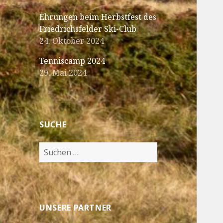
Ehrungen beim Herbstfest des
Friedrichsfelder Ski-Club
24. Oktober 2024
Tenniscamp 2024
29. Mai 2024
SUCHE
Suche
nach:
UNSERE PARTNER