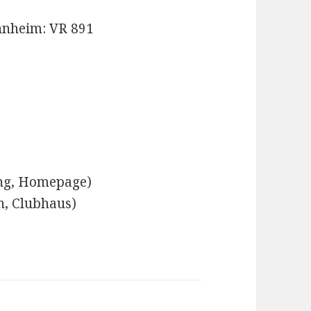
nnheim: VR 891
ng, Homepage)
n, Clubhaus)
)