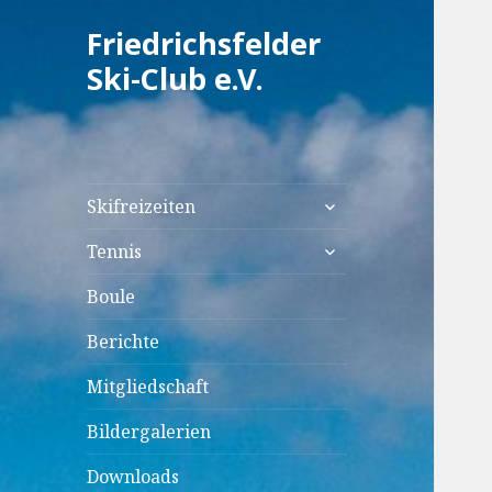
Friedrichsfelder
Ski-Club e.V.
untermenü
Skifreizeiten
anzeigen
untermenü
Tennis
anzeigen
Boule
Berichte
Mitgliedschaft
Bildergalerien
Downloads