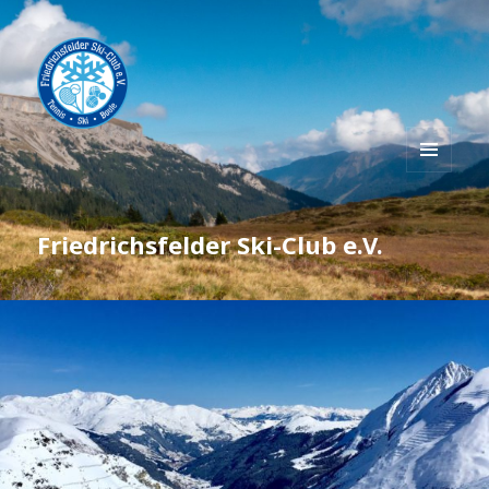
MENÜ
UND
WIDGETS
Friedrichsfelder Ski-Club e.V.